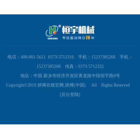
电话：400-801-5611 0373-5712316 手机：15237385268 手机：
15237385268 传真：0373-5712332
地址：中国 新乡市经济开发区青龙路中段恒宇路8号
Copyright©2019 拼搏在线官网,拼搏(中国) All Rights Reserved
[后台登陆]