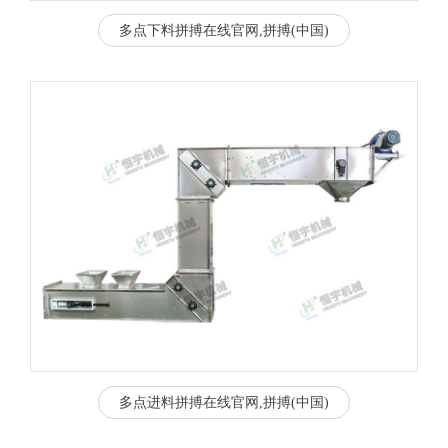
多点下料拼搏在线官网,拼搏(中国)
多点进料拼搏在线官网,拼搏(中国)