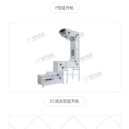
F型提升机
ZC混合型提升机