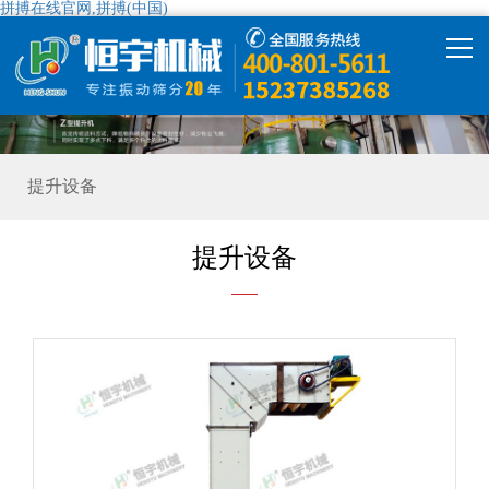
拼搏在线官网,拼搏(中国)
拼搏在线官网,拼搏(中国)
产品中心
提升设备
拼搏在线官网,拼搏(中国)
提升设备
解决方案
精彩视频
走进恒宇