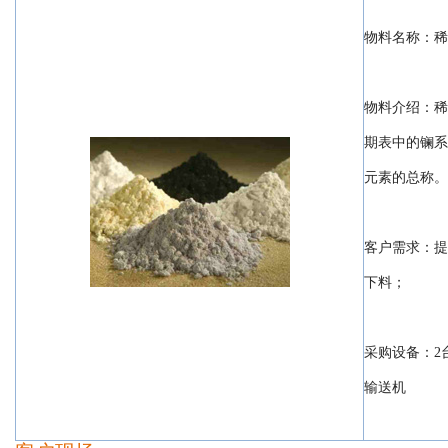
物料名称：稀
物料介绍：
稀
期表中的镧系
元素的总称。
客户需求：提
下料；
采购设备：2
输送机