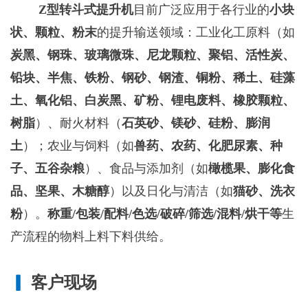
Z型转斗式提升机
目前广泛应用于各行业的
小块
状、颗粒、粉末
的提升输送领域：工业化工原料‌（如
炭黑、钢珠、玻璃微珠、尼龙颗粒、聚铝、活性炭、
铅块、半焦、铁粉、钢砂、钢渣、铜粉、稀土、硅藻
土、氧化铝、白炭黑、矿粉、锂电废料、橡胶颗粒、
树脂
）、耐火材料（
石英砂、镁砂、硅粉、膨润
土
）‌；农业与饲料‌（如
兽药、农药、化肥尿素、种
子、五谷杂粮
）、‌食品与添加剂‌（如
橄榄果、膨化食
品、坚果、木糖醇
）以及‌日化与清洁‌（如
猫砂、洗衣
粉
）。
称重/包装/配料/色选/破碎/筛选/混料/烘干等
生
产流程的物料上料下料供给。
▎
客户现场